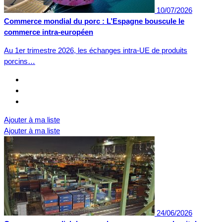
10/07/2026
Commerce mondial du porc : L’Espagne bouscule le
commerce intra-européen
Au 1er trimestre 2026, les échanges intra-UE de produits
porcins…
Ajouter à ma liste
Ajouter à ma liste
24/06/2026