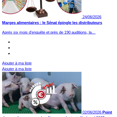
24/06/2026
Marges alimentaires : le Sénat épingle les distributeurs
Après six mois d’enquête et près de 190 auditions, la…
Ajouter à ma liste
Ajouter à ma liste
02/06/2026
Point