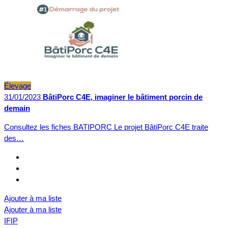
Élevage
31/01/2023
BâtiPorc C4E, imaginer le bâtiment porcin de
demain
Consultez les fiches BATIPORC Le projet BâtiPorc C4E traite
des…
Ajouter à ma liste
Ajouter à ma liste
IFIP