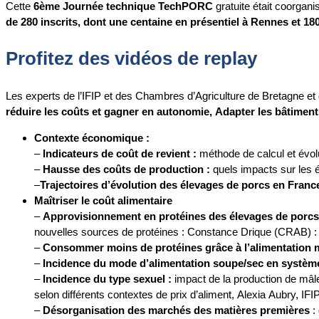
Cette
6ème Journée technique TechPORC
gratuite était coorgan
de 280 inscrits, dont une centaine en présentiel à Rennes et 18
Profitez des vidéos de replay
Les experts de l’IFIP et des Chambres d’Agriculture de Bretagne et 
réduire les coûts et gagner en autonomie,
Adapter les bâtiments
Contexte économique :
–
Indicateurs de coût de revient :
méthode de calcul et évolu
–
Hausse des coûts de production :
quels impacts sur les é
–
Trajectoires d’évolution des élevages de porcs en Franc
Maîtriser le coût alimentaire
–
Approvisionnement en protéines des élevages de porcs
nouvelles sources de protéines : Constance Drique (CRAB) 
–
Consommer moins de protéines grâce à l’alimentation 
–
Incidence du mode d’alimentation soupe/sec en systèmes
–
Incidence du type sexuel :
impact de la production de mâl
selon différents contextes de prix d’aliment, Alexia Aubry, IFI
–
Désorganisation des marchés des matières premières
: 