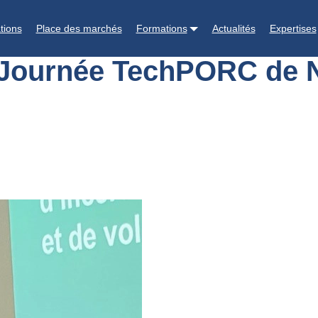
Novembre 2022
tions
Place des marchés
Formations
Actualités
Expertises
la Journée TechPORC de