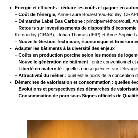
Energie et effluents : réduire les coûts et gagner en aut
–
Coût de l’énergie,
Anne-Laure Boulestreau-Boulay, CRAPL
–
Démarche Label Bas Carbone
: principe/méthode/outil, An
–
Retours sur investissements de dispositifs d’économie 
Kergourlay (CRAB), Johan Thomas (IFIP) et Anne-Sophie L
–
Nouvelle Gestion Technique, Économique et Environnem
Adapter les bâtiments à la diversité des enjeux
–
Coûts en production porcine selon les modes de logemen
–
Nouvelle génération de bâtiment
: entre conventionnel et 
–
Liberté en maternité :
quelles conséquences sur l’élevage 
–
Attractivité du métier :
quel est le poids de la conception
Démarches de valorisation et consommation : quelles évo
–
Evolutions et perspectives des démarches de valorisati
–
Consommation de porc sous Signes officiels de Qualité