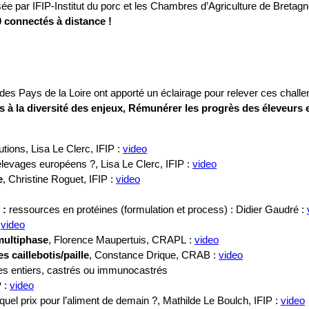
isée par IFIP-Institut du porc et les Chambres d’Agriculture de Bretagn
0 connectés à distance !
des Pays de la Loire ont apporté un éclairage pour relever ces chall
 à la diversité des enjeux,
Rémunérer les progrès des éleveurs e
tions, Lisa Le Clerc, IFIP :
video
levages européens ?, Lisa Le Clerc, IFIP :
video
e
, Christine Roguet, IFIP :
video
 :
ressources en protéines (formulation et process) : Didier Gaudré :
:
video
multiphase
, Florence Maupertuis, CRAPL :
video
 caillebotis/paille
, Constance Drique, CRAB :
video
es entiers, castrés ou immunocastrés
P :
video
quel prix pour l’aliment de demain ?, Mathilde Le Boulch, IFIP :
video