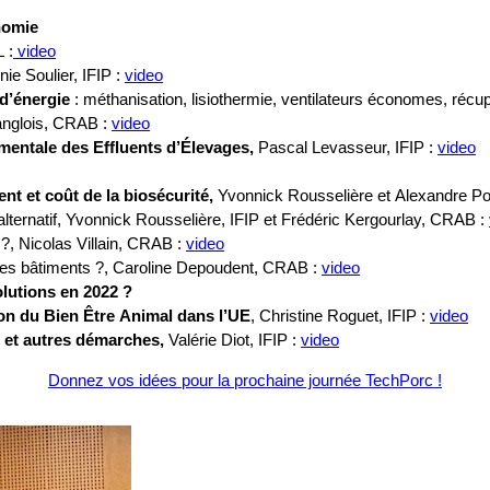
onomie
 :
video
nie Soulier, IFIP :
video
d’énergie
: méthanisation, lisiothermie, ventilateurs économes, réc
anglois, CRAB :
video
entale des Effluents d’Élevages,
Pascal Levasseur, IFIP :
video
t et coût de la biosécurité,
Yvonnick Rousselière et Alexandre Poi
alternatif, Yvonnick Rousselière, IFIP et Frédéric Kergourlay, CRAB :
?, Nicolas Villain, CRAB :
video
 des bâtiments ?, Caroline Depoudent, CRAB :
video
lutions en 2022 ?
on du Bien Être Animal dans l’UE
, Christine Roguet, IFIP :
video
 et autres démarches,
Valérie Diot, IFIP :
video
Donnez vos idées pour la prochaine journée TechPorc !