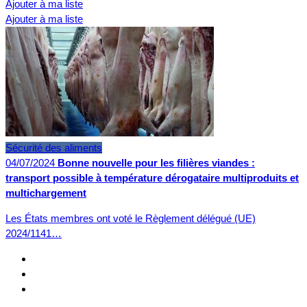
Ajouter à ma liste
Ajouter à ma liste
Sécurité des aliments
04/07/2024
Bonne nouvelle pour les filières viandes :
transport possible à température dérogataire multiproduits et
multichargement
Les États membres ont voté le Règlement délégué (UE)
2024/1141…