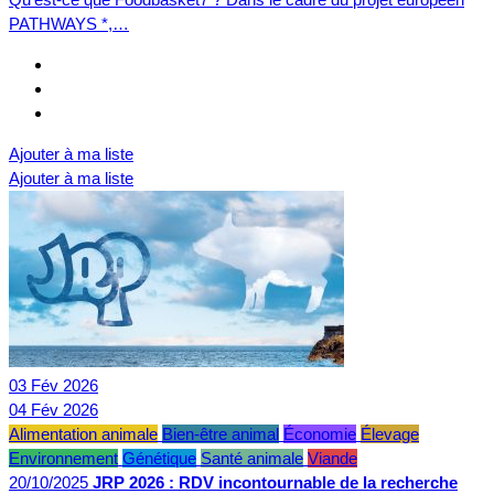
PATHWAYS *,…
Ajouter à ma liste
Ajouter à ma liste
03
Fév
2026
04
Fév
2026
Alimentation animale
Bien-être animal
Économie
Élevage
Environnement
Génétique
Santé animale
Viande
20/10/2025
JRP 2026 : RDV incontournable de la recherche