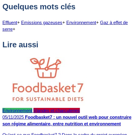
Quelques mots clés
Effluent
+
Emissions gazeuses
+
Environnement
+
Gaz à effet de
serre
+
Lire aussi
Environnement
Viandes et charcuteries
05/11/2025
Foodbasket7 : un nouvel outil web pour construire
son régime alimentaire, entre nutrition et environnement
Qu’est-ce que Foodbasket7 ? Dans le cadre du projet européen