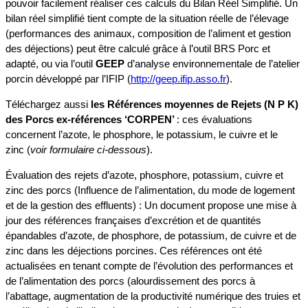
pouvoir facilement réaliser ces calculs du Bilan Réel Simplifié. Un
bilan réel simplifié tient compte de la situation réelle de l’élevage
(performances des animaux, composition de l’aliment et gestion
des déjections) peut être calculé grâce à l’outil BRS Porc et
adapté, ou via l’outil
GEEP
d’analyse environnementale de l’atelier
porcin développé par l’IFIP (
http://geep.ifip.asso.fr
).
Téléchargez aussi
les Références moyennes de Rejets (N P K)
des Porcs e
x-références ‘CORPEN’
: ces évaluations
concernent l’azote, le phosphore, le potassium, le cuivre et le
zinc (
voir formulaire ci-dessous
).
Évaluation des rejets d’azote, phosphore, potassium, cuivre et
zinc des porcs (Influence de l’alimentation, du mode de logement
et de la gestion des effluents) : Un document propose une mise à
jour des références françaises d’excrétion et de quantités
épandables d’azote, de phosphore, de potassium, de cuivre et de
zinc dans les déjections porcines. Ces références ont été
actualisées en tenant compte de l’évolution des performances et
de l’alimentation des porcs (alourdissement des porcs à
l’abattage, augmentation de la productivité numérique des truies et