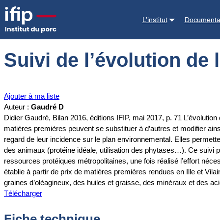
Accueil
Documentations
Suivi de l’évolution de la composition des 
L’institut
Documenta
Suivi de l’évolution de
Ajouter à ma liste
Auteur :
Gaudré D
Didier Gaudré, Bilan 2016, éditions IFIP, mai 2017, p. 71 L’évolutio
matières premières peuvent se substituer à d’autres et modifier ains
regard de leur incidence sur le plan environnemental. Elles permett
des animaux (protéine idéale, utilisation des phytases…). Ce suivi p
ressources protéiques métropolitaines, une fois réalisé l’effort néces
établie à partir de prix de matières premières rendues en Ille et Vil
graines d’oléagineux, des huiles et graisse, des minéraux et des ac
Télécharger
Fiche technique