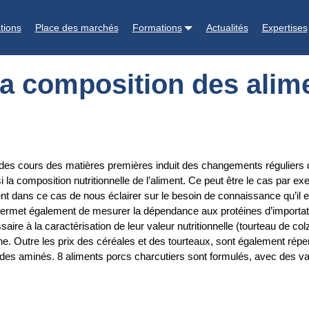
aliments
tions
Place des marchés
Formations
Actualités
Expertises
 la composition des alim
n des cours des matières premières induit des changements réguliers d
i la composition nutritionnelle de l’aliment. Ce peut être le cas par 
ent dans ce cas de nous éclairer sur le besoin de connaissance qu’il 
ermet également de mesurer la dépendance aux protéines d’importation (
saire à la caractérisation de leur valeur nutritionnelle (tourteau de c
aine. Outre les prix des céréales et des tourteaux, sont également rép
ides aminés. 8 aliments porcs charcutiers sont formulés, avec des var