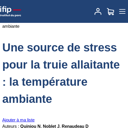
Accueil
Documentations
Une source de stress pour la truie
allaitante : la température ambiante
Une source de stress
pour la truie allaitante
: la température
ambiante
Ajouter à ma liste
Auteurs :
Quiniou N
,
Noblet J
,
Renaudeau D