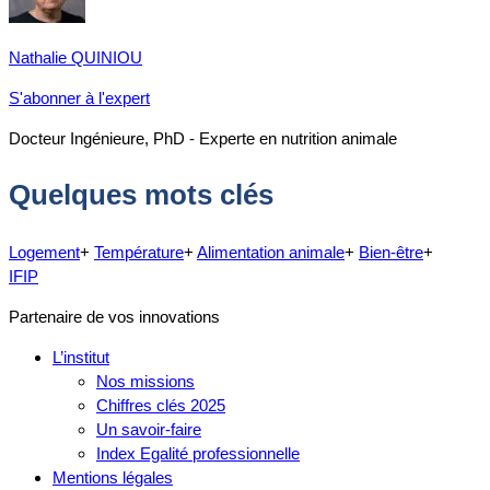
Nathalie QUINIOU
S'abonner à l'expert
Docteur Ingénieure, PhD - Experte en nutrition animale
Quelques mots clés
Logement
+
Température
+
Alimentation animale
+
Bien-être
+
IFIP
Partenaire de vos innovations
L’institut
Nos missions
Chiffres clés 2025
Un savoir-faire
Index Egalité professionnelle
Mentions légales