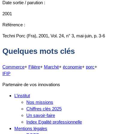
Date sortie / parution :
2001
Référence :
Techni Porc (Fra), 2001, Vol. 24, n° 3, mai-juin, p. 3-6
Quelques mots clés
Commerce
+
Filière
+
Marché
+
économie
+
porc
+
IFIP
Partenaire de vos innovations
L’institut
Nos missions
Chiffres clés 2025
Un savoir-faire
Index Egalité professionnelle
Mentions légales