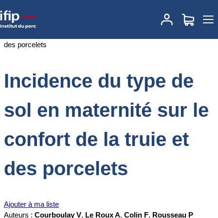
Accueil
Documentations
Incidence du type de sol en maternité sur
le confort de la truie et des porcelets
Incidence du type de
sol en maternité sur le
confort de la truie et
des porcelets
Ajouter à ma liste
Auteurs :
Courboulay V
,
Le Roux A
,
Colin F
,
Rousseau P