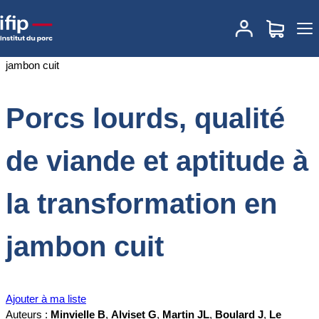
Accueil
Documentations
Porcs lourds, qualité de viande et
aptitude à la transformation en jambon cuit
Porcs lourds, qualité
de viande et aptitude à
la transformation en
jambon cuit
Ajouter à ma liste
Auteurs :
Minvielle B
,
Alviset G
,
Martin JL
,
Boulard J
,
Le