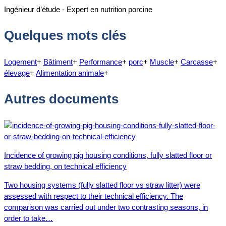
Ingénieur d’étude - Expert en nutrition porcine
Quelques mots clés
Logement
+
Bâtiment
+
Performance
+
porc
+
Muscle
+
Carcasse
+
élevage
+
Alimentation animale
+
Autres documents
Incidence of growing pig housing conditions, fully slatted floor or
straw bedding, on technical efficiency
Two housing systems (fully slatted floor vs straw litter) were
assessed with respect to their technical efficiency. The
comparison was carried out under two contrasting seasons, in
order to take…