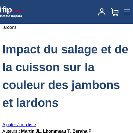
Accueil
Documentations
Impact du salage et de la cuisson sur la
couleur des jambons et lardons
Impact du salage et de
la cuisson sur la
couleur des jambons
et lardons
Ajouter à ma liste
Auteurs :
Martin JL
,
Lhommeau T
,
Beraha P