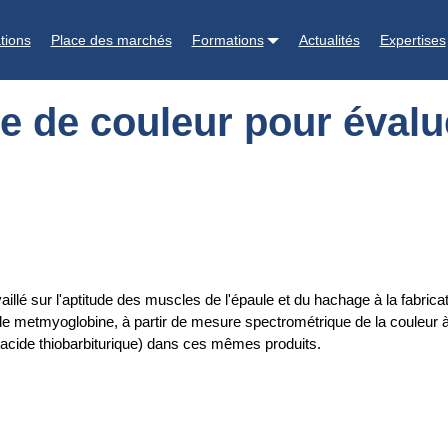
valuer l'oxydation broyats de muscle d'épaule
tions
Place des marchés
Formations
Actualités
Expertises
 de couleur pour évalue
llé sur l'aptitude des muscles de l'épaule et du hachage à la fabrica
e metmyoglobine, à partir de mesure spectrométrique de la couleur à 
acide thiobarbiturique) dans ces mêmes produits.