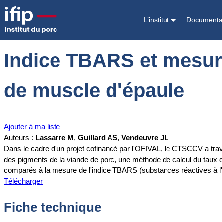
Accueil
Documentations
Indice TBARS et mesure de couleur pour é
L’institut
Documenta
Indice TBARS et mesure
de muscle d'épaule
Ajouter à ma liste
Auteurs :
Lassarre M
,
Guillard AS
,
Vendeuvre JL
Dans le cadre d'un projet cofinancé par l'OFIVAL, le CTSCCV a travai
des pigments de la viande de porc, une méthode de calcul du taux d
comparés à la mesure de l'indice TBARS (substances réactives à l'
Télécharger
Fiche technique