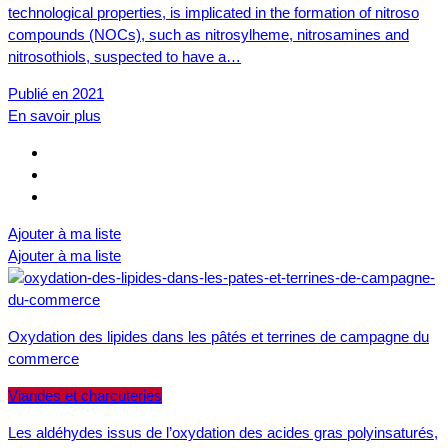
technological properties, is implicated in the formation of nitroso
compounds (NOCs), such as nitrosylheme, nitrosamines and
nitrosothiols, suspected to have a…
Publié en 2021
En savoir plus
Ajouter à ma liste
Ajouter à ma liste
Oxydation des lipides dans les pâtés et terrines de campagne du
commerce
Viandes et charcuteries
Les aldéhydes issus de l’oxydation des acides gras polyinsaturés,