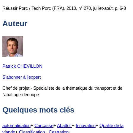
Réussir Porc / Tech Porc (FRA), 2019, n° 270, juillet-août, p. 6-8
Auteur
Patrick CHEVILLON
S'abonner à l'expert
Chef de projet - Spécialiste de la thématique du transport et de
l'abattage-découpe
Quelques mots clés
automatisation
+
Carcasse
+
Abattoir
+
Innovation
+
Qualité de la
viande
+
Classification
+
Castration
+