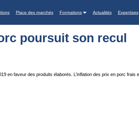
ul
tions
Place des marchés
Formations
Actualités
Expertises
rc poursuit son recul
 en faveur des produits élaborés. L’inflation des prix en porc frais 