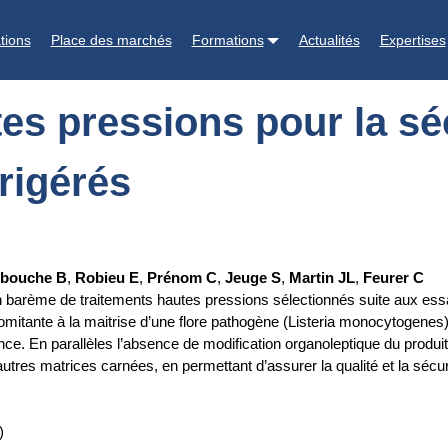
a sécurité microbiologique des produits carnés réfrigérés
tions
Place des marchés
Formations
Actualités
Expertises
tes pressions pour la sé
rigérés
ibouche B
,
Robieu E
,
Prénom C
,
Jeuge S
,
Martin JL
,
Feurer C
n barème de traitements hautes pressions sélectionnés suite aux essais
mitante à la maitrise d’une flore pathogène (Listeria monocytogenes) 
nce. En parallèles l’absence de modification organoleptique du produi
tres matrices carnées, en permettant d’assurer la qualité et la sécur
)