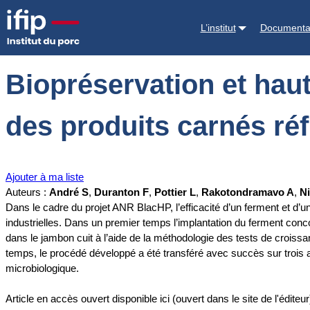
Accueil
Documentations
Biopréservation et hautes pressions pour l
L’institut
Documenta
Biopréservation et hau
des produits carnés réf
Ajouter à ma liste
Auteurs :
André S
,
Duranton F
,
Pottier L
,
Rakotondramavo A
,
N
Dans le cadre du projet ANR BlacHP, l’efficacité d’un ferment et d’u
industrielles. Dans un premier temps l’implantation du ferment conco
dans le jambon cuit à l’aide de la méthodologie des tests de croissa
temps, le procédé développé a été transféré avec succès sur trois au
microbiologique.
Article en accès ouvert disponible ici (ouvert dans le site de l'éditeur