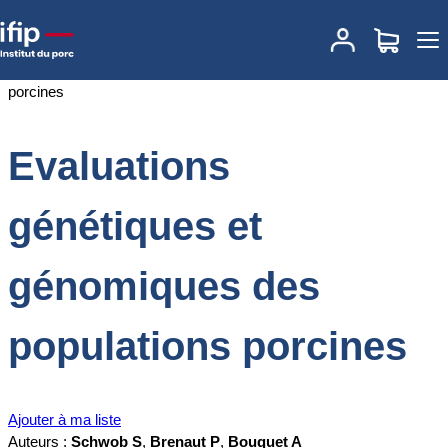
Accueil
Documentations
Evaluations génétiques et génomiques
des populations porcines
Evaluations
génétiques et
génomiques des
populations porcines
Ajouter à ma liste
Auteurs :
Schwob S
,
Brenaut P
,
Bouquet A