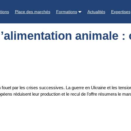
e : offre porcine en recul et prix élevés en 2023
tions
Place des marchés
Formations
Actualités
Expertises
’alimentation animale : 
n fouet par les crises successives. La guerre en Ukraine et les tensi
ropéens réduisent leur production et le recul de l’offre résumera le m