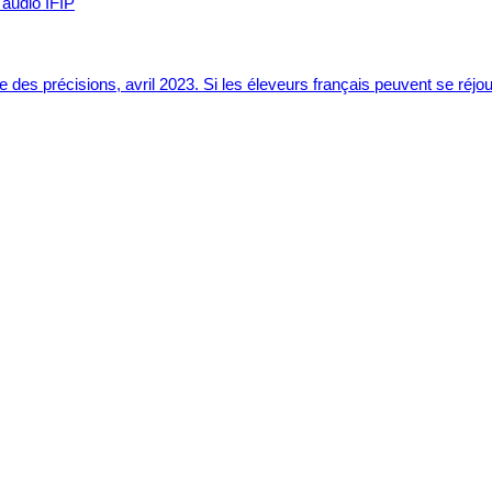
t audio IFIP
 des précisions, avril 2023. Si les éleveurs français peuvent se réjou