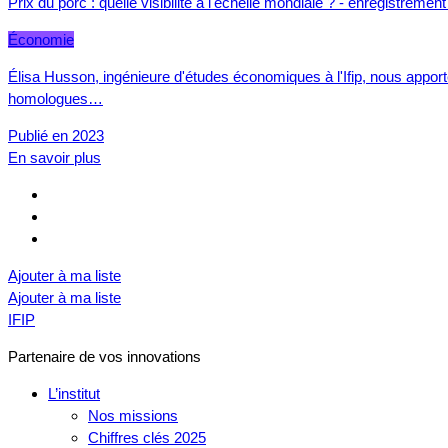
Prix du porc : quelle visibilité à l'échelle mondiale ? - enregistremen
Économie
Élisa Husson, ingénieure d'études économiques à l'Ifip, nous apporte
homologues…
Publié en 2023
En savoir plus
Ajouter à ma liste
Ajouter à ma liste
IFIP
Partenaire de vos innovations
L’institut
Nos missions
Chiffres clés 2025