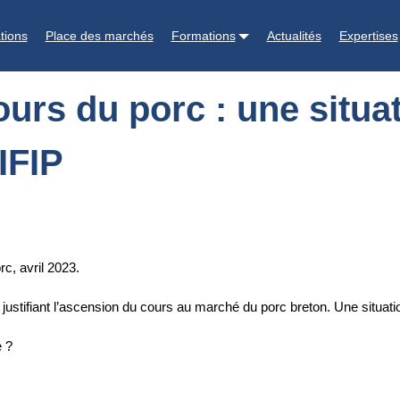
tuation partie pour durer ? - enregistrement audio IFIP
tions
Place des marchés
Formations
Actualités
Expertises
rs du porc : une situat
IFIP
rc, avril 2023.
justifiant l’ascension du cours au marché du porc breton. Une situat
e ?