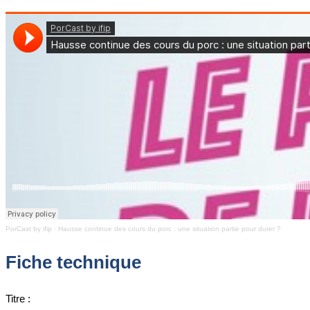
PorCast by ifip
·
Hausse continue des cours du porc : une situation partie pour durer ?
Fiche technique
Titre :