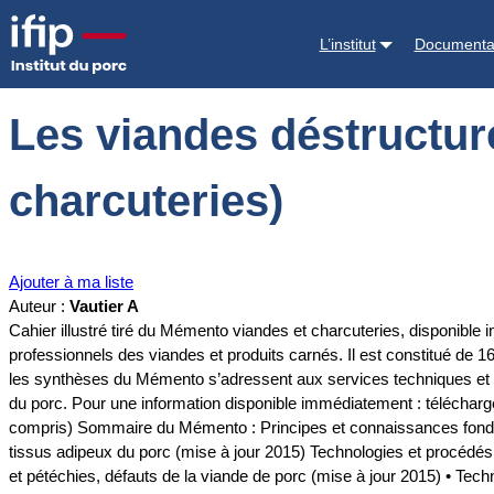
Accueil
Documentations
Les viandes déstructurées (cahier du Mém
L’institut
Documenta
Les viandes déstructur
charcuteries)
Ajouter à ma liste
Auteur :
Vautier A
Cahier illustré tiré du Mémento viandes et charcuteries, disponible
professionnels des viandes et produits carnés. Il est constitué de 16
les synthèses du Mémento s’adressent aux services techniques et de 
du porc. Pour une information disponible immédiatement : téléchargez
compris) Sommaire du Mémento : Principes et connaissances fondame
tissus adipeux du porc (mise à jour 2015) Technologies et procédé
et pétéchies, défauts de la viande de porc (mise à jour 2015) • Tec