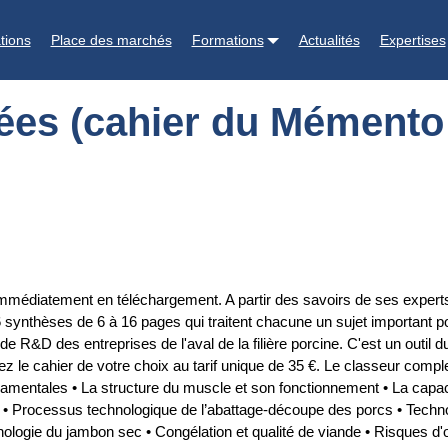
ento viandes et charcuteries)
tions
Place des marchés
Formations
Actualités
Expertises
ées (cahier du Mémento
 immédiatement en téléchargement. A partir des savoirs de ses expert
 synthèses de 6 à 16 pages qui traitent chacune un sujet important pour
R&D des entreprises de l'aval de la filière porcine. C'est un outil d
 le cahier de votre choix au tarif unique de 35 €. Le classeur complet 
ntales • La structure du muscle et son fonctionnement • La capacit
s • Processus technologique de l’abattage-découpe des porcs • Tech
hnologie du jambon sec • Congélation et qualité de viande • Risques d