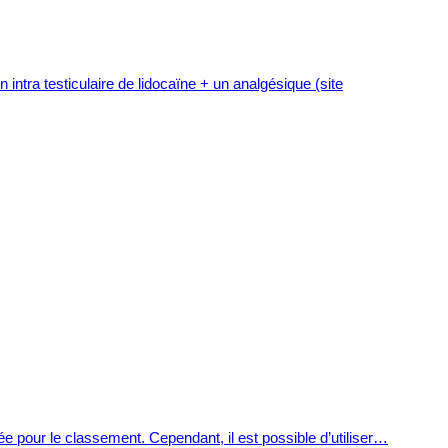
 intra testiculaire de lidocaïne + un analgésique (site
e pour le classement. Cependant, il est possible d’utiliser…