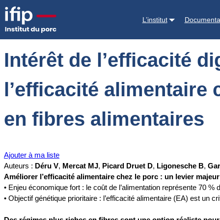
Accueil
Documentations
Intérêt de l’efficacité digestive pour améli
L’institut
Documenta
Intérêt de l’efficacité 
l’efficacité alimentaire
en fibres alimentaires
Ajouter à ma liste
Auteurs :
Déru V
,
Mercat MJ
,
Picard Druet D
,
Ligonesche B
,
Gar
Améliorer l’efficacité alimentaire chez le porc : un levier majeur
• Enjeu économique fort : le coût de l’alimentation représente 70 % 
• Objectif génétique prioritaire : l’efficacité alimentaire (EA) est un 
Des régimes plus riches en fibres sont une option réaliste pour