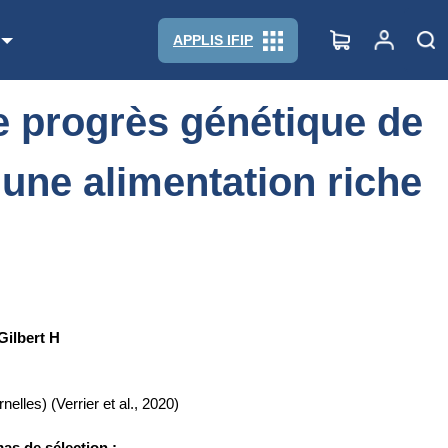
 avec une alimentation riche en fibres alimentaires
APPLIS IFIP
 le progrès génétique de
c une alimentation riche
Gilbert H
nelles) (Verrier et al., 2020)
as de sélection :