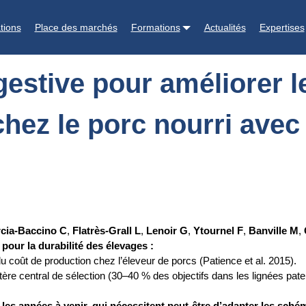
orer le progrès génétique de l’efficacité alimentaire chez le porc nourri
tions
Place des marchés
Formations
Actualités
Expertises
digestive pour améliorer
 chez le porc nourri ave
cia-Baccino C
,
Flatrès-Grall L
,
Lenoir G
,
Ytournel F
,
Banville M
,
 pour la durabilité des élevages :
du coût de production chez l’éleveur de porcs (Patience et al. 2015).
critère central de sélection (30–40 % des objectifs dans les lignées pater
 les années à venir, qui nécessitent peut-être d’adapter les schém