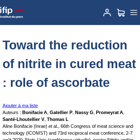
Accueil
Documentations
Toward the reduction of nitrite in cured
meat : role of ascorbate
Toward the reduction
of nitrite in cured meat
: role of ascorbate
Ajouter à ma liste
Auteurs :
Bonifacie A
,
Gatellier P
,
Nassy G
,
Promeyrat A
,
Santé-Lhoutellier V
,
Thomas L
Aline Bonifacie (Inrae) et al., 66th Congress of meat science and
technology (ICOMST) and 73rd reciprocal meat conference, 2-7
août 2020, Etats-Unis (conférence virtuelle), poster Nitrite and/or