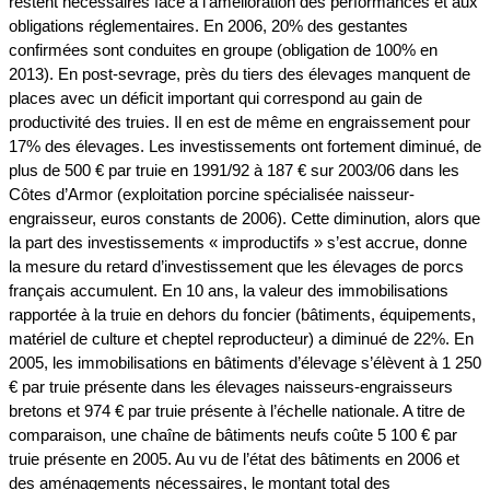
restent nécessaires face à l’amélioration des performances et aux
obligations réglementaires. En 2006, 20% des gestantes
confirmées sont conduites en groupe (obligation de 100% en
2013). En post-sevrage, près du tiers des élevages manquent de
places avec un déficit important qui correspond au gain de
productivité des truies. Il en est de même en engraissement pour
17% des élevages. Les investissements ont fortement diminué, de
plus de 500 € par truie en 1991/92 à 187 € sur 2003/06 dans les
Côtes d’Armor (exploitation porcine spécialisée naisseur-
engraisseur, euros constants de 2006). Cette diminution, alors que
la part des investissements « improductifs » s’est accrue, donne
la mesure du retard d’investissement que les élevages de porcs
français accumulent. En 10 ans, la valeur des immobilisations
rapportée à la truie en dehors du foncier (bâtiments, équipements,
matériel de culture et cheptel reproducteur) a diminué de 22%. En
2005, les immobilisations en bâtiments d’élevage s’élèvent à 1 250
€ par truie présente dans les élevages naisseurs-engraisseurs
bretons et 974 € par truie présente à l’échelle nationale. A titre de
comparaison, une chaîne de bâtiments neufs coûte 5 100 € par
truie présente en 2005. Au vu de l’état des bâtiments en 2006 et
des aménagements nécessaires, le montant total des