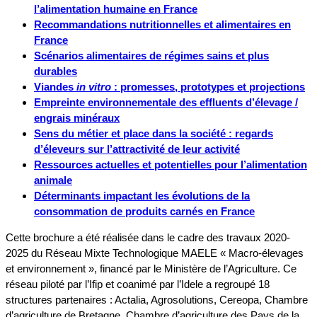
l’alimentation humaine en France
Recommandations nutritionnelles et alimentaires en
France
Scénarios alimentaires de régimes sains et plus
durables
Viandes
in vitro
: promesses, prototypes et projections
Empreinte environnementale des effluents d’élevage /
engrais minéraux
Sens du métier et place dans la société : regards
d’éleveurs sur l’attractivité de leur activité
Ressources actuelles et potentielles pour l’alimentation
animale
Déterminants impactant les évolutions de la
consommation de produits carnés en France
Cette brochure a été réalisée dans le cadre des travaux 2020-
2025 du Réseau Mixte Technologique MAELE « Macro-élevages
et environnement », financé par le Ministère de l’Agriculture. Ce
réseau piloté par l’Ifip et coanimé par l’Idele a regroupé 18
structures partenaires : Actalia, Agrosolutions, Cereopa, Chambre
d’agriculture de Bretagne, Chambre d’agriculture des Pays de la