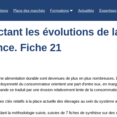
s de la consommation de produits carnés en France. Fiche 21
tions
Place des marchés
Formations
Actualités
Expertises
tant les évolutions de
nce. Fiche 21
ne alimentation durable sont devenues de plus en plus nombreuses. L
citoyenneté du consommateur orientent une part d’entre eux, en marg
ande se traduit par une érosion relativement lente de la consommation
lés relatifs à la place actuelle des élevages au sein du système agr
ordant la méthodologie suivie, suivies de 7 fiches de synthèse sur de