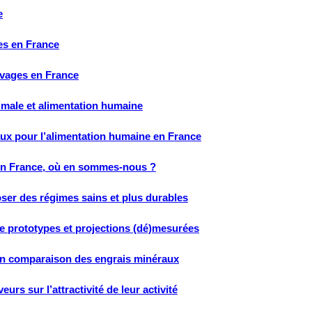
e
es en France
evages en France
nimale et alimentation humaine
aux pour l’alimentation humaine en France
 en France, où en sommes-nous ?
oser des régimes sains et plus durables
e prototypes et projections (dé)mesurées
 en comparaison des engrais minéraux
urs sur l’attractivité de leur activité