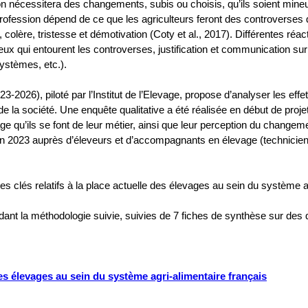
tion nécessitera des changements, subis ou choisis, qu’ils soient min
profession dépend de ce que les agriculteurs feront des controverses q
 colère, tristesse et démotivation (Coty et al., 2017). Différentes ré
jeux qui entourent les controverses, justification et communication su
systèmes, etc.).
026), piloté par l’Institut de l’Elevage, propose d’analyser les effe
 de la société. Une enquête qualitative a été réalisée en début de proj
mage qu’ils se font de leur métier, ainsi que leur perception du chan
 en 2023 auprès d’éleveurs et d’accompagnants en élevage (techniciens
lés relatifs à la place actuelle des élevages au sein du système agr
ordant la méthodologie suivie, suivies de 7 fiches de synthèse sur de
des élevages au sein du système agri-alimentaire français