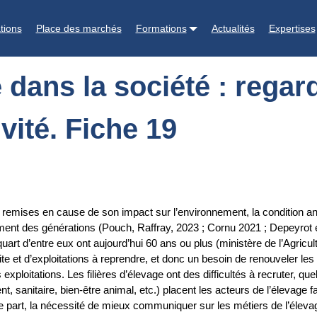
gards d’éleveurs sur l’attractivité de leur activité. Fiche 19
tions
Place des marchés
Formations
Actualités
Expertises
 dans la société : regar
ivité. Fiche 19
 remises en cause de son impact sur l’environnement, la condition ani
t des générations (Pouch, Raffray, 2023 ; Cornu 2021 ; Depeyrot et
rt d’entre eux ont aujourd’hui 60 ans ou plus (ministère de l’Agricult
te et d’exploitations à reprendre, et donc un besoin de renouveler les 
 exploitations. Les filières d’élevage ont des difficultés à recruter, q
 sanitaire, bien-être animal, etc.) placent les acteurs de l’élevage f
utre part, la nécessité de mieux communiquer sur les métiers de l’éleva