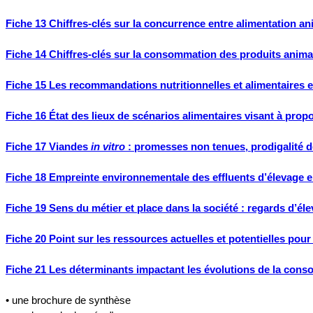
Fiche 13 Chiffres-clés sur la concurrence entre alimentation a
Fiche 14 Chiffres-clés sur la consommation des produits anim
Fiche 15 Les recommandations nutritionnelles et alimentaires
Fiche 16 État des lieux de scénarios alimentaires visant à prop
Fiche 17 Viandes
in vitro
: promesses non tenues, prodigalité d
Fiche 18 Empreinte environnementale des effluents d’élevage
Fiche 19 Sens du métier et place dans la société : regards d’éleve
Fiche 20 Point sur les ressources actuelles et potentielles pour
Fiche 21 Les déterminants impactant les évolutions de la con
• une brochure de synthèse