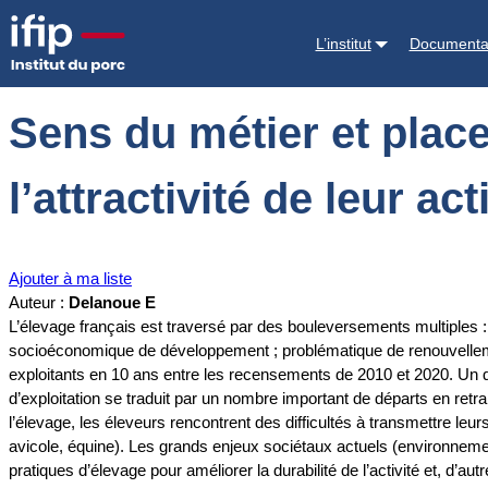
Accueil
Documentations
Sens du métier et place dans la société : re
L’institut
Documenta
Sens du métier et place
l’attractivité de leur act
Ajouter à ma liste
Auteur :
Delanoue E
L’élevage français est traversé par des bouleversements multiples :
socioéconomique de développement ; problématique de renouvellemen
exploitants en 10 ans entre les recensements de 2010 et 2020. Un qua
d’exploitation se traduit par un nombre important de départs en retrai
l’élevage, les éleveurs rencontrent des difficultés à transmettre leurs
avicole, équine). Les grands enjeux sociétaux actuels (environnement,
pratiques d’élevage pour améliorer la durabilité de l’activité et, d’a