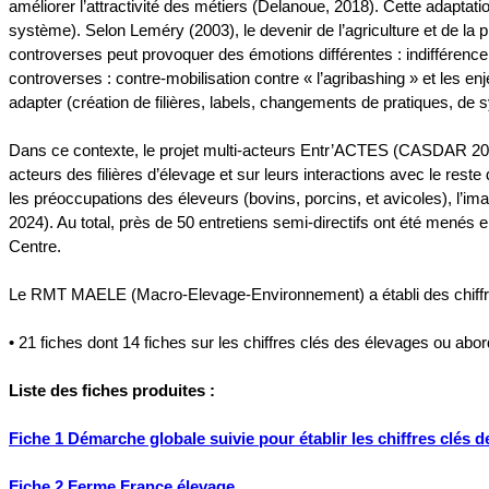
améliorer l’attractivité des métiers (Delanoue, 2018). Cette adapta
système). Selon Leméry (2003), le devenir de l’agriculture et de la 
controverses peut provoquer des émotions différentes : indifférence,
controverses : contre-mobilisation contre « l’agribashing » et les en
adapter (création de filières, labels, changements de pratiques, de 
Dans ce contexte, le projet multi-acteurs Entr’ACTES (CASDAR 2023-2
acteurs des filières d’élevage et sur leurs interactions avec le reste
les préoccupations des éleveurs (bovins, porcins, et avicoles), l’i
2024). Au total, près de 50 entretiens semi-directifs ont été menés
Centre.
Le RMT MAELE (Macro-Elevage-Environnement) a établi des chiffres c
• 21 fiches dont 14 fiches sur les chiffres clés des élevages ou ab
Liste des fiches produites :
Fiche 1 Démarche globale suivie pour établir les chiffres clés 
Fiche 2 Ferme France élevage