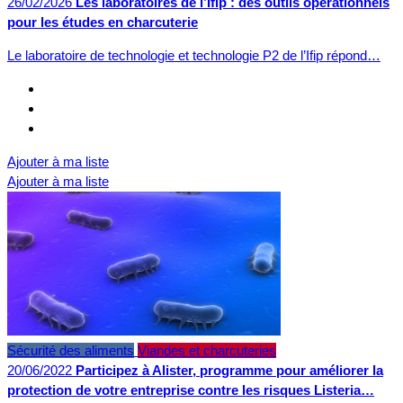
26/02/2026
Les laboratoires de l’Ifip : des outils opérationnels
pour les études en charcuterie
Le laboratoire de technologie et technologie P2 de l’Ifip répond…
Ajouter à ma liste
Ajouter à ma liste
Sécurité des aliments
Viandes et charcuteries
20/06/2022
Participez à Alister, programme pour améliorer la
protection de votre entreprise contre les risques Listeria…