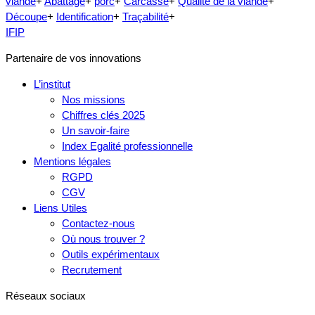
viande
+
Abattage
+
porc
+
Carcasse
+
Qualité de la viande
+
Découpe
+
Identification
+
Traçabilité
+
IFIP
Partenaire de vos innovations
L’institut
Nos missions
Chiffres clés 2025
Un savoir-faire
Index Egalité professionnelle
Mentions légales
RGPD
CGV
Liens Utiles
Contactez-nous
Où nous trouver ?
Outils expérimentaux
Recrutement
Réseaux sociaux