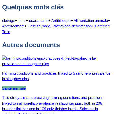
Quelques mots clés
élevage
+
porc
+
quarantaine
+
Antibiotique
+
Alimentation animale
+
Abreuvement
+
Post-sevrage
+
Nettoyage-désinfection
+
Porcelet
+
Truie
+
Autres documents
Farming conditions and practices linked to Salmonella prevalence
in slaughter pigs
Santé animale
This study aims at precising farming conditions and practices
linked to salmonella prevalence in slaughter pigs, both in 208
breeder-finisher and in 109 only-finisher herds. Salmonella