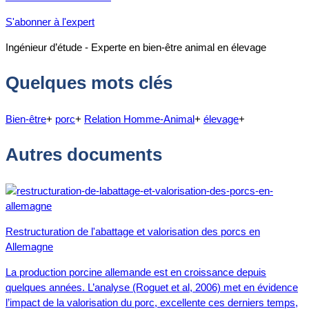
S'abonner à l'expert
Ingénieur d’étude - Experte en bien-être animal en élevage
Quelques mots clés
Bien-être
+
porc
+
Relation Homme-Animal
+
élevage
+
Autres documents
Restructuration de l'abattage et valorisation des porcs en
Allemagne
La production porcine allemande est en croissance depuis
quelques années. L’analyse (Roguet et al, 2006) met en évidence
l’impact de la valorisation du porc, excellente ces derniers temps,