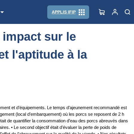
ptitude à la transformation
APPLIS IFIP
impact sur le
t l'aptitude à la
eunement et d’équipements. Le temps d’ajeunement recommandé est
hargement (local d’embarquement) où les porcs se reposent de 2 h
e était de quantifier la consommation d’eau des porcs abreuvés dans
es. • Le second objectif était d’évaluer la perte de poids de
’effet de l’abreuvement sur la qualité de la viande. • Nos résultats