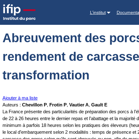
Accueil
Documentations
Abreuvement des porcs avant embarquement :
L’institut
Documenta
Abreuvement des porcs
rendement de carcasse, l
transformation
Ajouter à ma liste
Auteurs :
Chevillon P
,
Frotin P
,
Vautier A
,
Gault E
La France présente des particularités de préparation des porcs à
de 22 à 26 heures entre le dernier repas et l’abattage et la majori
minimum à parfois 18 heures selon les pratiques des éleveurs (heure
le local d’embarquement selon 2 modalités : temps de présence et 2 
carcasse des porcs selon qu’ils sont abreuvés ou non, afin de mesurer