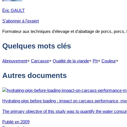
Éric GAULT
S'abonner à l'expert
Formateur aux techniques d'élevage et d'abattage de porcs, porcs, 
Quelques mots clés
Abreuvement
+
Carcasse
+
Qualité de la viande
+
Ph
+
Couleur
+
Autres documents
Hydrating pigs before loading : impact on carcass performance, mea
The primary objective of this study was to quantify the water consu
Publié en 2009