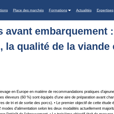
 impact sur le rendement de carcasse, la qualité de la viande et l'a
tions
Place des marchés
Formations
Actualités
Expertises
 avant embarquement : 
a qualité de la viande e
 l’élevage en Europe en matière de recommandations pratiques d’aj
té des éleveurs (60 %) sont équipés d’une aire de préparation avant c
s de tri et de sortie des porcs). • Le premier objectif de cette étud
modes d’alimentation selon les deux modalités actuellement majoritair
 l’intérêt de l‘abreuvement. • Le troisième objectif était de mesurer l