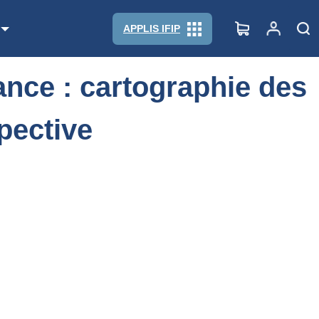
t prospective
APPLIS IFIP
ance : cartographie des
pective