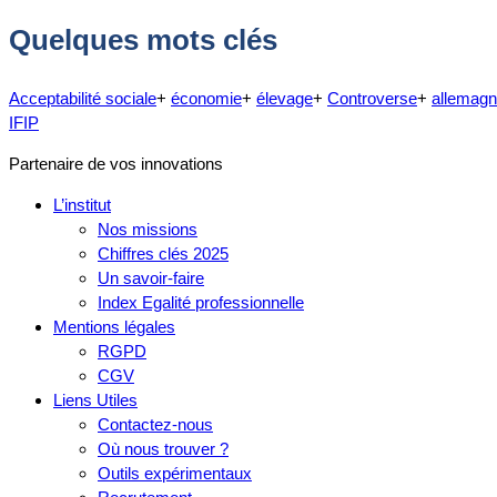
Quelques mots clés
Acceptabilité sociale
+
économie
+
élevage
+
Controverse
+
allemag
IFIP
Partenaire de vos innovations
L’institut
Nos missions
Chiffres clés 2025
Un savoir-faire
Index Egalité professionnelle
Mentions légales
RGPD
CGV
Liens Utiles
Contactez-nous
Où nous trouver ?
Outils expérimentaux