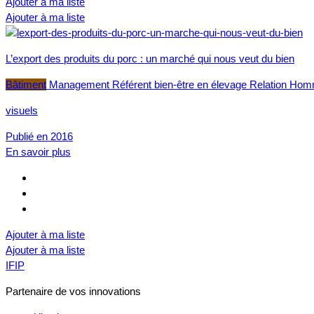
Ajouter à ma liste
Ajouter à ma liste
L’export des produits du porc : un marché qui nous veut du bien
Bâtiment
Management
Référent bien-être en élevage
Relation Hom
visuels
Publié en 2016
En savoir plus
Ajouter à ma liste
Ajouter à ma liste
IFIP
Partenaire de vos innovations