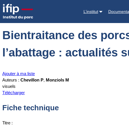
Accueil
Documentations
Bientraitance des porcs de la sortie des po
L’institut
Documenta
Bientraitance des porcs
l’abattage : actualités 
Ajouter à ma liste
Auteurs :
Chevillon P
,
Monziols M
visuels
Télécharger
Fiche technique
Titre :