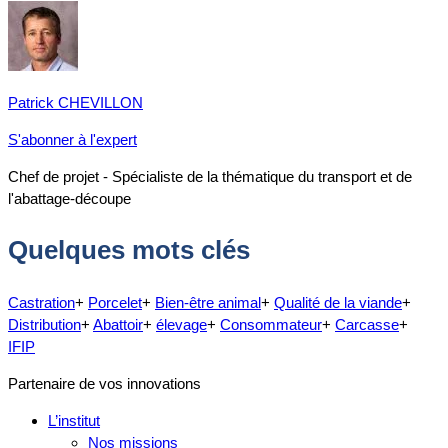
Patrick CHEVILLON
S'abonner à l'expert
Chef de projet - Spécialiste de la thématique du transport et de
l'abattage-découpe
Quelques mots clés
Castration
+
Porcelet
+
Bien-être animal
+
Qualité de la viande
+
Distribution
+
Abattoir
+
élevage
+
Consommateur
+
Carcasse
+
IFIP
Partenaire de vos innovations
L’institut
Nos missions