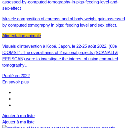
Muscle composition of carcass and of body weight gain assessed
by computed tomography in pigs: feeding level and sex effect.
Alimentation animale
Visuels d'intervention à Kobé, Japon, le 22-25 août 2022, (68e
ICOMST). The overall aims of 2 national projects (SCANALI &
EFFISCAN) were to investigate the interest of using computed
tomography…
Publié en 2022
En savoir plus
Ajouter à ma liste
Ajouter à ma liste