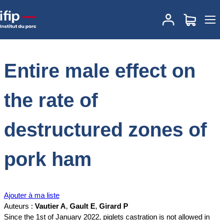
Accueil
Documentations
Entire male effect on the rate of
destructured zones of pork ham
Entire male effect on
the rate of
destructured zones of
pork ham
Ajouter à ma liste
Auteurs :
Vautier A
,
Gault E
,
Girard P
Since the 1st of January 2022, piglets castration is not allowed in