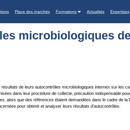
es des carcasses et des pièces de découpe
tions
Place des marchés
Formations
Actualités
Expertises
ôles microbiologiques d
s résultats de leurs autocontrôles microbiologiques internes sur les 
 dans leur procédure de collecte, précaution indispensable pour leur
es, alors que des références étaient demandées dans le cadre de la
rnées pour obtenir et analyser leurs résultats d’autocontrôles.