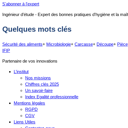
S'abonner à l'expert
Ingénieur d’étude - Expert des bonnes pratiques d'hygiène et la ma
Quelques mots clés
Sécurité des aliments
+
Microbiologie
+
Carcasse
+
Découpe
+
Pièce
IFIP
Partenaire de vos innovations
L’institut
Nos missions
Chiffres clés 2025
Un savoir-faire
Index Egalité professionnelle
Mentions légales
RGPD
CGV
Liens Utiles