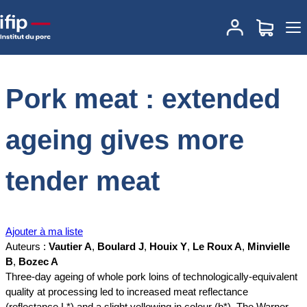
Accueil
Documentations
Pork meat : extended ageing gives more
tender meat
Pork meat : extended
ageing gives more
tender meat
Ajouter à ma liste
Auteurs :
Vautier A
,
Boulard J
,
Houix Y
,
Le Roux A
,
Minvielle
B
,
Bozec A
Three-day ageing of whole pork loins of technologically-equivalent
quality at processing led to increased meat reflectance
(reflectance L*) and a slight yellowing in colour (b*). The Warner-