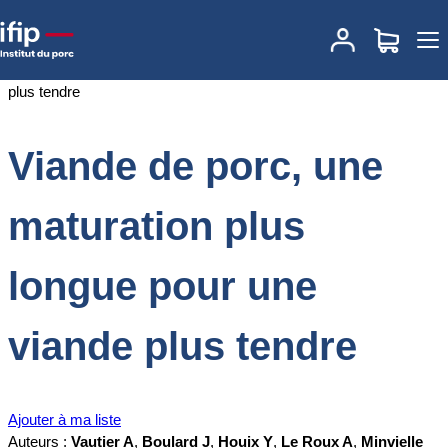
Accueil
Documentations
Viande de porc, une maturation plus
longue pour une viande plus tendre
Viande de porc, une
maturation plus
longue pour une
viande plus tendre
Ajouter à ma liste
Auteurs :
Vautier A
,
Boulard J
,
Houix Y
,
Le Roux A
,
Minvielle