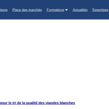
tions
Place des marchés
Formations
Actualités
Expertises
pour le tri de la qualité des viandes blanches