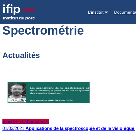
Accueil
Spectrométrie
L’institut
Documenta
Spectrométrie
Actualités
Viandes et charcuteries
01/03/2021
Applications de la spectroscopie et de la visionique 