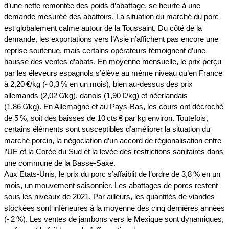
d’une nette remontée des poids d’abattage, se heurte à une
demande mesurée des abattoirs. La situation du marché du porc
est globalement calme autour de la Toussaint. Du côté de la
demande, les exportations vers l’Asie n’affichent pas encore une
reprise soutenue, mais certains opérateurs témoignent d’une
hausse des ventes d’abats. En moyenne mensuelle, le prix perçu
par les éleveurs espagnols s’élève au même niveau qu’en France
à 2,20 €/kg (- 0,3 % en un mois), bien au-dessus des prix
allemands (2,02 €/kg), danois (1,90 €/kg) et néerlandais
(1,86 €/kg). En Allemagne et au Pays-Bas, les cours ont décroché
de 5 %, soit des baisses de 10 cts € par kg environ. Toutefois,
certains éléments sont susceptibles d’améliorer la situation du
marché porcin, la négociation d’un accord de régionalisation entre
l’UE et la Corée du Sud et la levée des restrictions sanitaires dans
une commune de la Basse-Saxe.
Aux Etats-Unis, le prix du porc s’affaiblit de l’ordre de 3,8 % en un
mois, un mouvement saisonnier. Les abattages de porcs restent
sous les niveaux de 2021. Par ailleurs, les quantités de viandes
stockées sont inférieures à la moyenne des cinq dernières années
(- 2 %). Les ventes de jambons vers le Mexique sont dynamiques,