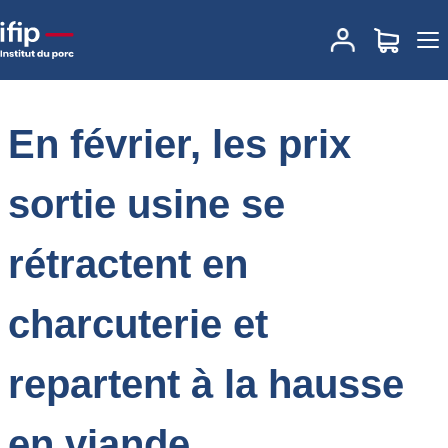
Accueil
Place des marchés
Actualités des marchés
En février, les
prix sortie usine se rétractent en charcuterie et repartent à la
hausse en viande
En février, les prix
sortie usine se
rétractent en
charcuterie et
repartent à la hausse
en viande