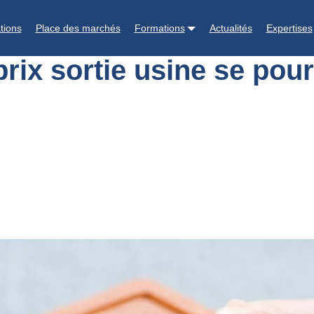
epli des prix sortie usine se poursuit en viande et en charcuterie
tions
Place des marchés
Formations
Actualités
Expertises
 prix sortie usine se pou