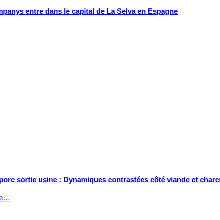
mpanys entre dans le capital de La Selva en Espagne
 porc sortie usine : Dynamiques contrastées côté viande et charc
tée…