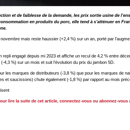
uction et de faiblesse de la demande, les prix sortie usine de l’
la consommation en produits du porc, elle tend à s’atténuer en 
gne.
e novembre mais reste haussier (+2,4 %) sur un an, porté par l’augme
t son repli engagé depuis mi 2023 et affiche un recul de 4,2 % entre dé
 (-4,3 %) sur un mois et suit l’évolution du prix du jambon 5D.
ur les marques de distributeurs (-3,8 %) que pour les marques de natio
es et saucissons) chute également (‑1,8 %) par rapport au mois préc
lisent
our lire la suite de cet article, connectez-vous ou abonnez-vous