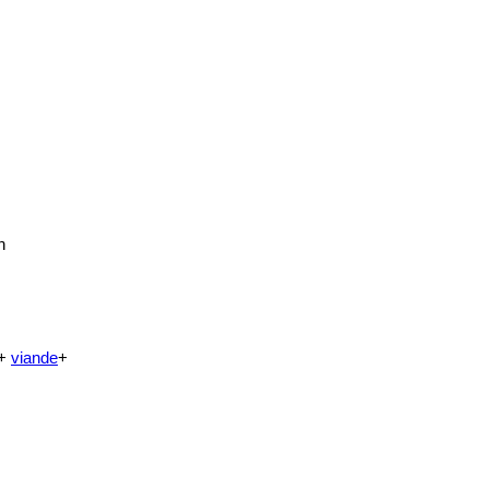
n
+
viande
+