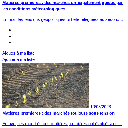
Matières premières : des marchés principalement guidés par
les conditions météorologiques
En mai, les tensions géopolitiques ont été reléguées au second…
Ajouter à ma liste
Ajouter à ma liste
10/05/2026
Matières premières : des marchés toujours sous tension
En avril, les marchés des matières premières ont évolué sous…