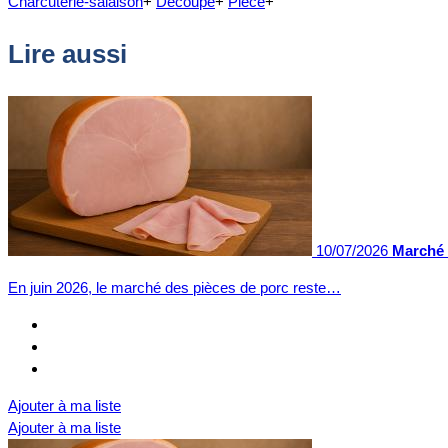
Charcuterie-salaison
+
Découpe
+
Pièce
+
Lire aussi
10/07/2026
Marché 
En juin 2026, le marché des pièces de porc reste…
Ajouter à ma liste
Ajouter à ma liste