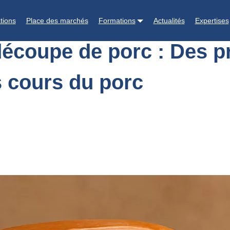
ces de découpe de porc : Des prix sous pression malgré la remonté
tions
Place des marchés
Formations
Actualités
Expertises
écoupe de porc : Des p
 cours du porc