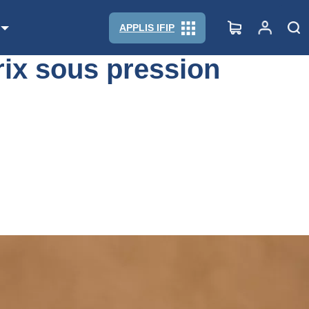
e des cours du porc
APPLIS IFIP
rix sous pression