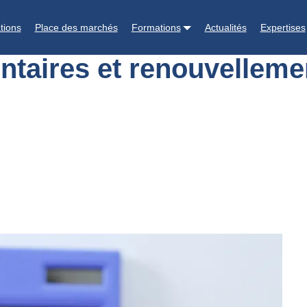
s alimentaires et renouvellement : en baisse sur le dernier trimestre
tions
Place des marchés
Formations
Actualités
Expertises
taires et renouvellemen