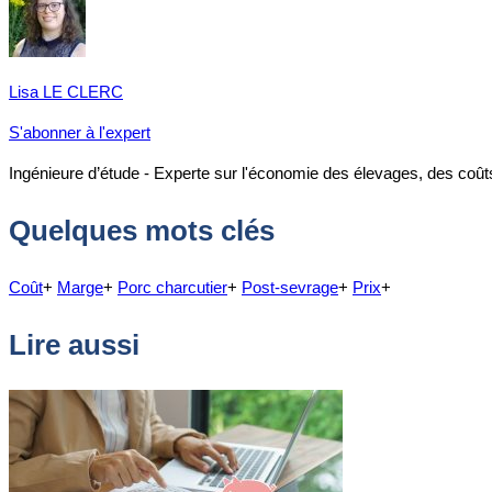
Lisa LE CLERC
S'abonner à l'expert
Ingénieure d’étude - Experte sur l'économie des élevages, des coû
Quelques mots clés
Coût
+
Marge
+
Porc charcutier
+
Post-sevrage
+
Prix
+
Lire aussi