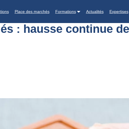
ransformés : hausse continue des côtes de porc, la charcuterie en repl
tions
Place des marchés
Formations
Actualités
Expertises
és : hausse continue de