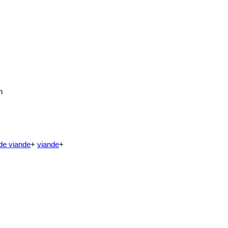
n
de viande
+
viande
+