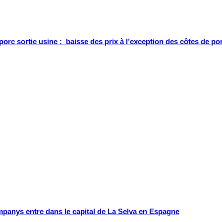
porc sortie usine : baisse des prix à l’exception des côtes de po
mpanys entre dans le capital de La Selva en Espagne