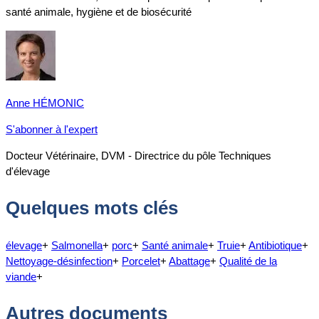
santé animale, hygiène et de biosécurité
Anne HÉMONIC
S'abonner à l'expert
Docteur Vétérinaire, DVM - Directrice du pôle Techniques
d'élevage
Quelques mots clés
élevage
+
Salmonella
+
porc
+
Santé animale
+
Truie
+
Antibiotique
+
Nettoyage-désinfection
+
Porcelet
+
Abattage
+
Qualité de la
viande
+
Autres documents