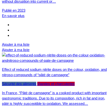
without disruption into current or…
Publié en 2023
En savoir plus
Ajouter à ma liste
Ajouter à ma liste
Effect of reduced sodium nitrite doses on the colour, oxidation, and
nitroso-compounds of “pâté de campagne”
Sécurité des aliments
Viandes et charcuteries
In France, “Pâté de campagne” is a cooked product with important
gastronomic traditions. Due to its composition, rich in fat and iron,
pâté is highly susceptible to oxidation. We assessed…