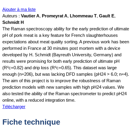
Ajouter à ma liste
Auteurs :
Vautier A
,
Promeyrat A
,
Lhommeau T
,
Gault E
,
Schmidt H
The Raman spectroscopy ability for the early prediction of ultimate
pH of pork meat is a key feature for French slaughterhouses
expectations about meat quality sorting. A previous work has been
performed in France at 30 minutes post mortem with a device
developed by H. Schmidt (Bayreuth University, Germany) and
results were promising for both early prediction of ultimate pH
(R²c=0.82) and drip loss (R²c=0.65). This dataset was large
enough (n=206), but was lacking DFD samples (pH24 > 6.0; n=4).
The aim of this project is to improve the robustness of Raman
prediction models with new samples with high pH24 values. We
also tested the ability of the Raman spectrometer to predict pH24
online, with a reduced integration time.
Télécharger
Fiche technique